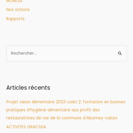
MORESA
Nos actions
Rapports
R
e
c
h
e
Articles récents
r
Projet vision Alimentaire 2023 volet 2: formation en bonnes
c
pratiques d’hygiène alimentaire aux profit des
h
restauratrices de rue de la commune d’Abomey-calavi.
e
r
ACTIVITES GRACSSA