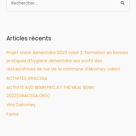
R
e
c
h
e
Articles récents
r
Projet vision Alimentaire 2023 volet 2: formation en bonnes
c
pratiques d’hygiène alimentaire aux profit des
h
restauratrices de rue de la commune d’Abomey-calavi.
e
r
ACTIVITES GRACSSA
ACTIVITE AVD BENIN PROJET THE MEAL BENIN
:
2022(GRACSSA.ORG)
Vins Dahomey
Farine